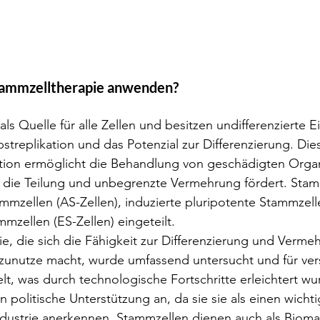
tammzelltherapie anwenden?
ls Quelle für alle Zellen und besitzen undifferenzierte E
bstreplikation und das Potenzial zur Differenzierung. Die
ktion ermöglicht die Behandlung von geschädigten Orga
die Teilung und unbegrenzte Vermehrung fördert. Stam
mmzellen (AS-Zellen), induzierte pluripotente Stammzelle
zellen (ES-Zellen) eingeteilt.
e, die sich die Fähigkeit zur Differenzierung und Vermeh
 zunutze macht, wurde umfassend untersucht und für ve
lt, was durch technologische Fortschritte erleichtert wur
n politische Unterstützung an, da sie sie als einen wicht
dustrie anerkennen. Stammzellen dienen auch als Biomar