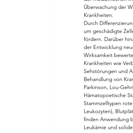
Überwachung der Wir
Krankheiten.
Durch Differenzierun
um geschädigte Zell
fördern. Darüber hin
der Entwicklung neue
Wirksamkeit bewert
Krankheiten wie Ver
Sehstörungen und Alz
Behandlung von Kra
Parkinson, Lou-Gehri
Hämatopoetische Sta
Stammzelltypen rote
Leukozyten), Blutpl
finden Anwendung be
Leukämie und solide