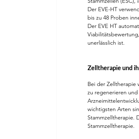
Stammzellen (ESC), i
Der EVE-HT verwendet
bis zu 48 Proben inn
Der EVE HT automatis
Viabilitätsbewertung
unerlässlich ist.
Zelltherapie und ih
Bei der Zelltherapi
zu regenerieren und 
Arzneimittelentwickl
wichtigsten Arten si
Stammzelltherapie. D
Stammzelltherapie.