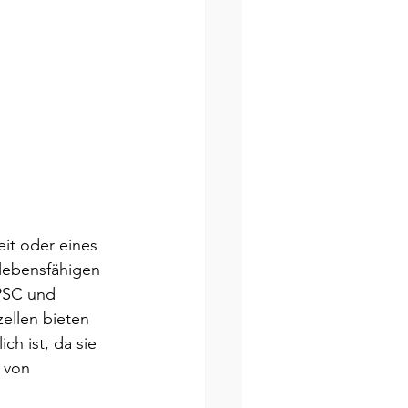
it oder eines 
lebensfähigen 
PSC und 
ellen bieten 
h ist, da sie 
 von 