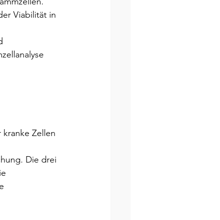
tammzellen. 
 Viabilität in 
d 
zellanalyse 
 kranke Zellen 
hung. Die drei 
ie 
e 