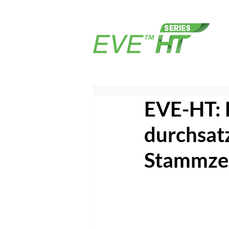
EVE-HT: E
durchsatz
Stammzel