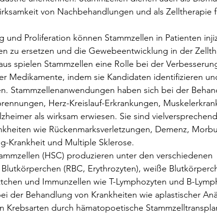
ksamkeit von Nachbehandlungen und als Zelltherapie fü
g und Proliferation können Stammzellen in Patienten inji
en zu ersetzen und die Gewebeentwicklung in der Zellth
aus spielen Stammzellen eine Rolle bei der Verbesserung 
r Medikamente, indem sie Kandidaten identifizieren und
en. Stammzellenanwendungen haben sich bei der Behan
brennungen, Herz-Kreislauf-Erkrankungen, Muskelerkran
heimer als wirksam erwiesen. Sie sind vielversprechend 
nkheiten wie Rückenmarksverletzungen, Demenz, Morbu
g-Krankheit und Multiple Sklerose.
mmzellen (HSC) produzieren unter den verschiedenen 
 Blutkörperchen (RBC, Erythrozyten), weiße Blutkörper
ättchen und Immunzellen wie T-Lymphozyten und B-Lymp
i der Behandlung von Krankheiten wie aplastischer Anä
n Krebsarten durch hämatopoetische Stammzelltransplan