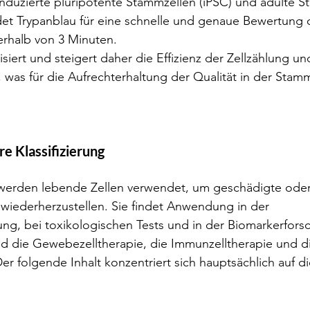
nduzierte pluripotente Stammzellen (iPSC) und adulte S
 Trypanblau für eine schnelle und genaue Bewertung der
erhalb von 3 Minuten. 
iert und steigert daher die Effizienz der Zellzählung un
, was für die Aufrechterhaltung der Qualität in der Stamm
re Klassifizierung
e werden lebende Zellen verwendet, um geschädigte oder
wiederherzustellen. Sie findet Anwendung in der 
ung, bei toxikologischen Tests und in der Biomarkerforsc
nd die Gewebezelltherapie, die Immunzelltherapie und d
er folgende Inhalt konzentriert sich hauptsächlich auf di