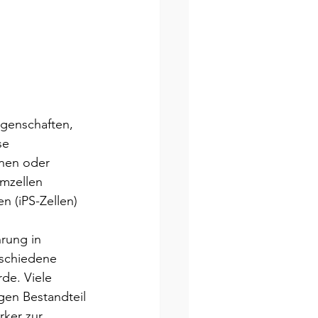
igenschaften, 
se 
nen oder 
mzellen 
n (iPS-Zellen) 
rung in 
rschiedene 
de. Viele 
igen Bestandteil 
ker zur 