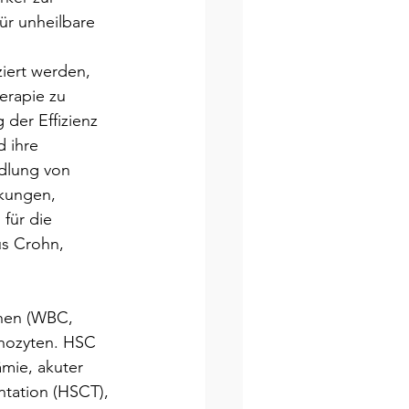
r unheilbare 
ziert werden, 
erapie zu 
der Effizienz 
 ihre 
dlung von 
kungen, 
für die 
s Crohn, 
chen (WBC, 
hozyten. HSC 
mie, akuter 
tation (HSCT), 