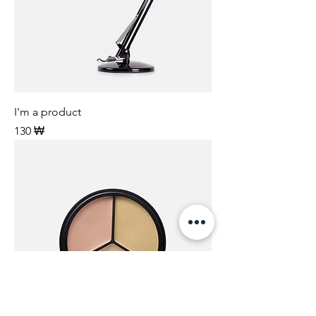
I'm a product
Preis
130 ₩