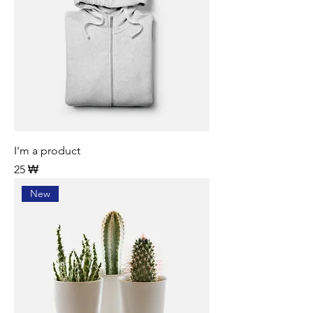
I'm a product
Preis
25 ₩
New