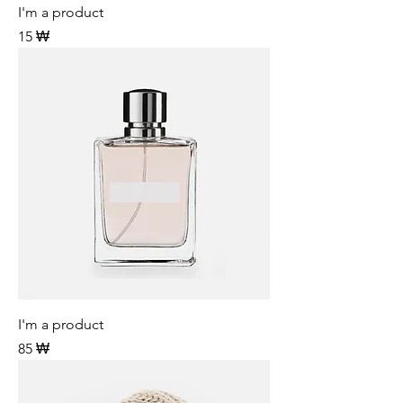
I'm a product
Preis
15 ₩
I'm a product
Preis
85 ₩