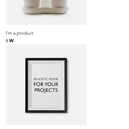
I'm a product
Preis
8 ₩