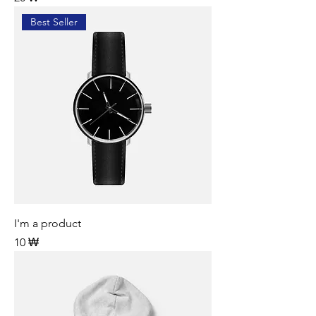
Best Seller
I'm a product
Preis
10 ₩