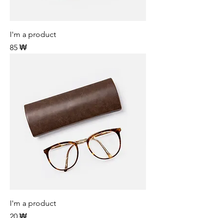
I'm a product
Preis
85 ₩
I'm a product
Preis
20 ₩