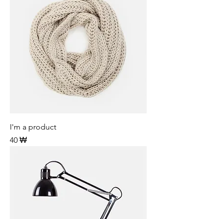
I'm a product
Preis
40 ₩